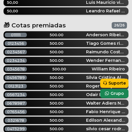
Luis Maurício vitro Maurício vitro
50,00
Leandro Rafael Romera Lemos
50,00
🎁 Cotas premiadas
26/26
Anderson Ribeiro
0111111
500.00
Tiago Gomes ribeiro
0123456
500.00
Raimundo Costa de cirqueira
0234567
500.00
Wender Fernandes de Souza
0234234
500.00
William Ribeiro
0345678
500.00
Silvia Cristina Alberto Rodrigues Rodrigues
0456789
500.00
Suporte
Roger Araújo de meneses
0123123
500.00
Grupo
Odair Diego Valiente Segóvia
0567234
500.00
Walter Adiers Neto
0678987
500.00
Fabio Henrique Camargo lima
0765456
500.00
Edilson Alexandre De Oliveira Alexandre De Oliveira
0321678
500.00
silvio cesar rodrigues da rocha
0473299
500.00