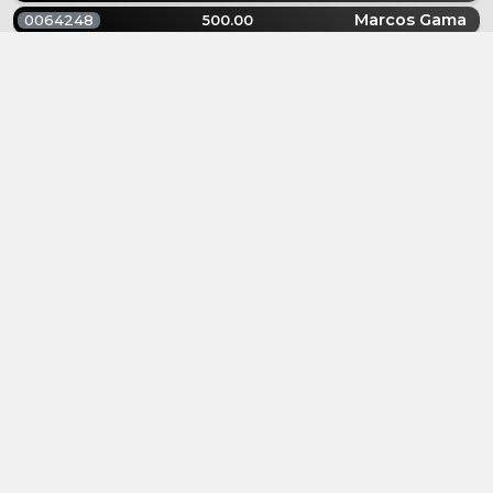
Marcos Gama
0064248
500.00
João Ricardo Araújo Ricardo Araújo
0121212
500.00
Rosania Aparecida José de Jesus
0141414
500.00
Rodrigo Marco Atílio
0897664
500.00
Carmem Vera
0443557
500.00
Luiz Carlos bissoli Carlos
0675456
500.00
Joao Rooswelt
0269765
500.00
Carmem Vera
7766628
100.00
Albert Wandher Hortenci Gonçalves
8600621
100.00
GERALDO Amorim Vera
8678599
100.00
Fabio Fernandes
9006841
100.00
Natanael Natalício Pereira Pereira
0171536
500.00
Paulo Cézar Júnior
0214788
400.00
Vinicius Nunes Mascarenhas Nunes
0240739
100.00