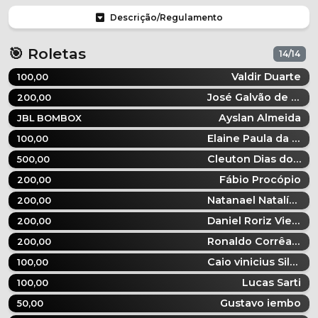
Descrição/Regulamento
🎯 Roletas
14/14
Valdir Duarte
100,00
José Galvão de lima
200,00
Ayslan Almeida
JBL BOMBOX
Elaine Paula da Silva Paula
100,00
Cleuton Dias dos Santos
500,00
Fábio Procópio
200,00
Natanael Natalício Pereira Pereira
200,00
Daniel Roriz Vieira
200,00
Ronaldo Corrêa da Costa
200,00
Caio vinicius Silva
100,00
Lucas Sarti
100,00
Gustavo iembo
50,00