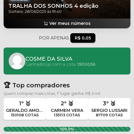
TRALHA DOS SONHOS 4 edição
Sorteio: 28/06/2025 às 19:40
Ver meus números
POR APENAS
R$ 0,05
COSME DA SILVA
Ganhador(a) com a cota
1900056
🏆 Top compradores
Quem comprar mais cotas, 1º lugar ganha: R$ 5 mil
1º 🥇
2º 🥈
3º 🥉
GERALDO AMORIM VERA
CARMEM VERA
SERGIO LUSSARI
150108 COTAS
135113 COTAS
81709 COTAS
100.0%