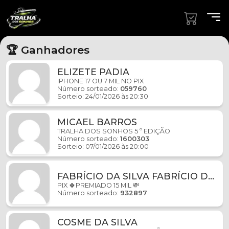
🏆 Ganhadores
ELIZETE PADIA
IPHONE 17 OU 7 MIL NO PIX
Número sorteado:
059760
Sorteio: 24/01/2026 às 20:30
MICAEL BARROS
TRALHA DOS SONHOS 5 º EDIÇÃO
Número sorteado:
1600303
Sorteio: 07/01/2026 às 20:00
FABRÍCIO DA SILVA FABRÍCIO DA
SILVA
PIX 🍀PREMIADO 15 MIL 💸
Número sorteado:
932897
COSME DA SILVA