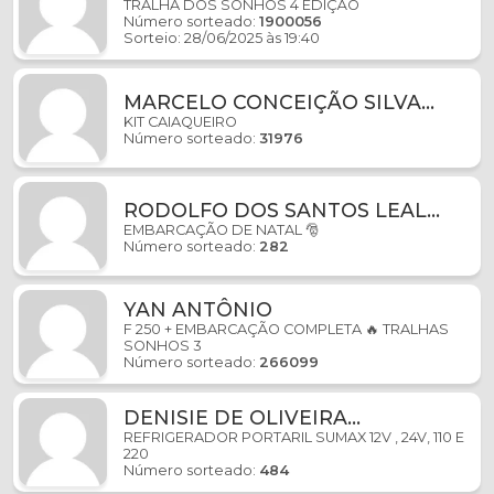
TRALHA DOS SONHOS 4 EDIÇÃO
Número sorteado:
1900056
Sorteio: 28/06/2025 às 19:40
MARCELO CONCEIÇÃO SILVA
SILVA
KIT CAIAQUEIRO
Número sorteado:
31976
RODOLFO DOS SANTOS LEAL
LEAL
EMBARCAÇÃO DE NATAL 🎅
Número sorteado:
282
YAN ANTÔNIO
F 250 + EMBARCAÇÃO COMPLETA 🔥 TRALHAS
SONHOS 3
Número sorteado:
266099
DENISIE DE OLIVEIRA
GONÇALVES
REFRIGERADOR PORTARIL SUMAX 12V , 24V, 110 E
220
Número sorteado:
484